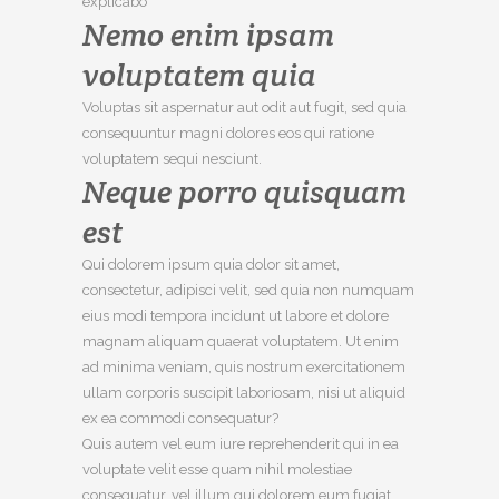
explicabo
Nemo enim ipsam
voluptatem quia
Voluptas sit aspernatur aut odit aut fugit, sed quia
consequuntur magni dolores eos qui ratione
voluptatem sequi nesciunt.
Neque porro quisquam
est
Qui dolorem ipsum quia dolor sit amet,
consectetur, adipisci velit, sed quia non numquam
eius modi tempora incidunt ut labore et dolore
magnam aliquam quaerat voluptatem. Ut enim
ad minima veniam, quis nostrum exercitationem
ullam corporis suscipit laboriosam, nisi ut aliquid
ex ea commodi consequatur?
Quis autem vel eum iure reprehenderit qui in ea
voluptate velit esse quam nihil molestiae
consequatur, vel illum qui dolorem eum fugiat