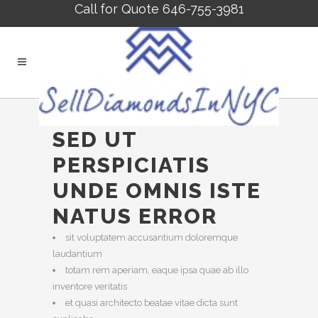
Call for Quote 646-755-3981
SED UT
PERSPICIATIS
UNDE OMNIS ISTE
NATUS ERROR
sit voluptatem accusantium doloremque
laudantium
totam rem aperiam, eaque ipsa quae ab illo
inventore veritatis
et quasi architecto beatae vitae dicta sunt